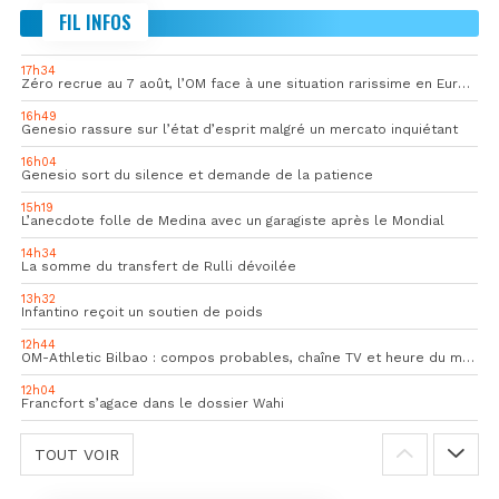
FIL INFOS
17h34
Zéro recrue au 7 août, l’OM face à une situation rarissime en Europe
16h49
Genesio rassure sur l’état d’esprit malgré un mercato inquiétant
16h04
Genesio sort du silence et demande de la patience
15h19
L’anecdote folle de Medina avec un garagiste après le Mondial
14h34
La somme du transfert de Rulli dévoilée
13h32
Infantino reçoit un soutien de poids
12h44
OM-Athletic Bilbao : compos probables, chaîne TV et heure du match
12h04
Francfort s’agace dans le dossier Wahi
TOUT VOIR