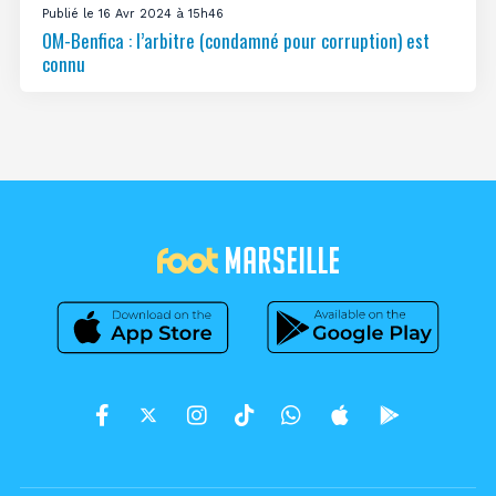
Publié le 16 Avr 2024 à 15h46
OM-Benfica : l’arbitre (condamné pour corruption) est
connu