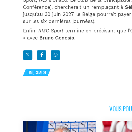
Sport
, l’AS Monaco. Le club de la principauté
Conférence), chercherait un remplaçant à
Sé
jusqu’au 30 juin 2027, le Belge pourrait payer
sur les six dernières journées).
Enfin,
RMC Sport
termine en précisant que l
»
avec
Bruno Genesio
.
OM, COACH
VOUS POUR