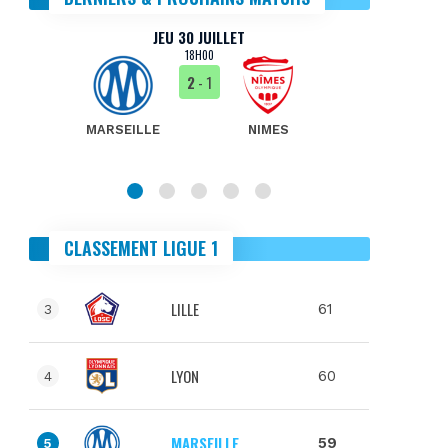
JEU 30 JUILLET
18H00
2
- 1
MARSEILLE
NIMES
MA
CLASSEMENT LIGUE 1
LILLE
61
3
LYON
60
4
MARSEILLE
59
5