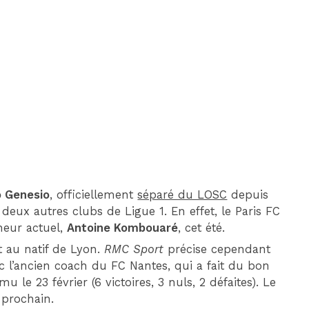
DIM 30 AOÛT
20H45
MONACO
MARSEILLE
 Genesio
, officiellement
séparé du LOSC
depuis
 deux autres clubs de Ligue 1. En effet, le Paris FC
neur actuel,
Antoine Kombouaré
, cet été.
t au natif de Lyon.
RMC Sport
précise cependant
c l’ancien coach du FC Nantes, qui a fait du bon
le 23 février (6 victoires, 3 nuls, 2 défaites). Le
 prochain.