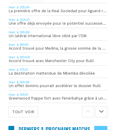
Hier à 21h06
La première offre de la Real Sociedad pour Aguerd refusée par l’OM
Hier à 20h21
Une offre déjà envoyée pour le potentiel successeur de Rulli
Hier à 19h36
Un latéral international libre ciblé par l’OM
Hier à 18h51
Accord trouvé pour Medina, la grosse somme de la vente dévoilée
Hier à 18h06
Accord trouvé avec Manchester City pour Rulli
Hier à 17h21
La destination inattendue de Mbemba dévoilée
Hier à 16h36
Un effet domino pourrait accélérer le dossier Rulli
Hier à 15h51
Greenwood frappe fort avec Fenerbahçe grâce à un but spectaculaire
TOUT VOIR
DERNIERS & PROCHAINS MATCHS