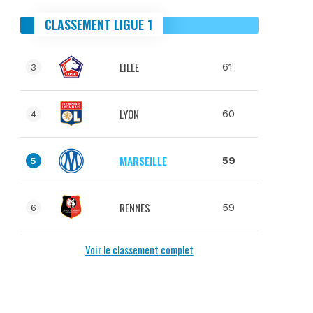
CLASSEMENT LIGUE 1
LILLE
61
3
LYON
60
4
MARSEILLE
59
5
RENNES
59
6
Voir le classement complet