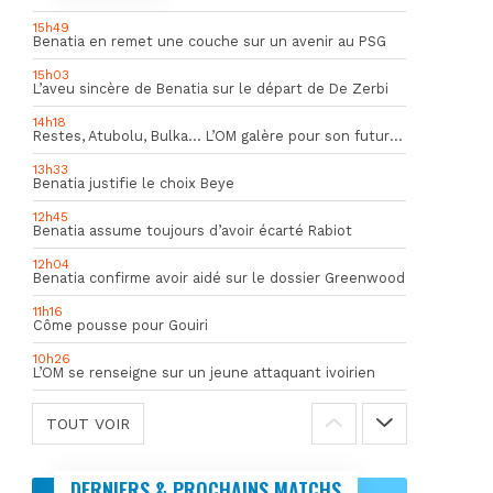
15h49
Benatia en remet une couche sur un avenir au PSG
15h03
L’aveu sincère de Benatia sur le départ de De Zerbi
14h18
Restes, Atubolu, Bulka… L’OM galère pour son futur gardien numéro 1
13h33
Benatia justifie le choix Beye
12h45
Benatia assume toujours d’avoir écarté Rabiot
12h04
Benatia confirme avoir aidé sur le dossier Greenwood
11h16
Côme pousse pour Gouiri
10h26
L’OM se renseigne sur un jeune attaquant ivoirien
TOUT VOIR
DERNIERS & PROCHAINS MATCHS