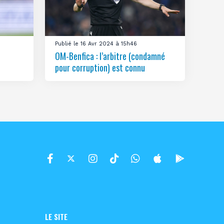
Publié le 16 Avr 2024 à 15h46
OM-Benfica : l’arbitre (condamné
pour corruption) est connu
LE SITE