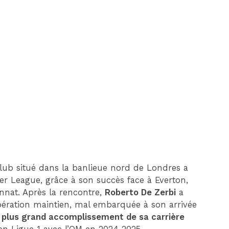
DIM 30 AOÛT
20H45
MONACO
MARSEILLE
lub situé dans la banlieue nord de Londres a
r League, grâce à son succès face à Everton,
nnat. Après la rencontre,
Roberto De Zerbi
a
pération maintien, mal embarquée à son arrivée
e plus grand accomplissement de sa carrière