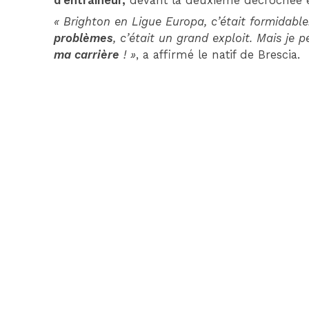
d’entraîneur,
devant la deuxième décrochée e
« Brighton en Ligue Europa, c’était formidabl
problèmes
, c’était un grand exploit. Mais je 
ma carrière
! »
, a affirmé le natif de Brescia.