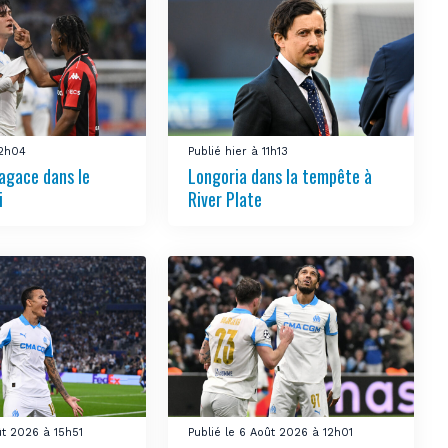
12h04
Publié hier à 11h13
’agace dans le
Longoria dans la tempête à
i
River Plate
ût 2026 à 15h51
Publié le 6 Août 2026 à 12h01