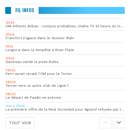
FIL INFOS
12h44
OM-Athletic Bilbao : compos probables, chaîne TV et heure du match
12h04
Francfort s’agace dans le dossier Wahi
11h13
Longoria dans la tempête à River Plate
10h25
Gautreau valide la piste Bulka
09h42
Perri aurait recalé l’OM pour le Torino
09h04
Terrier vers un autre club de Ligue 1
08h35
Le départ de Paixão se précise
Hier à 21h06
La première offre de la Real Sociedad pour Aguerd refusée par l’OM
TOUT VOIR