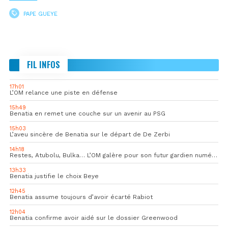
PAPE GUEYE
FIL INFOS
17h01
L’OM relance une piste en défense
15h49
Benatia en remet une couche sur un avenir au PSG
15h03
L’aveu sincère de Benatia sur le départ de De Zerbi
14h18
Restes, Atubolu, Bulka… L’OM galère pour son futur gardien numéro 1
13h33
Benatia justifie le choix Beye
12h45
Benatia assume toujours d’avoir écarté Rabiot
12h04
Benatia confirme avoir aidé sur le dossier Greenwood