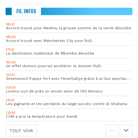
FIL INFOS
18h51
Accord trouvé pour Medina, la grosse somme de la vente dévoilée
18h06
Accord trouvé avec Manchester City pour Rulli
17h21
La destination inattendue de Mbemba dévoilée
16h36
Un effet domino pourrait accélérer le dossier Rulli
15h51
Greenwood frappe fort avec Fenerbahçe grâce à un but spectaculaire
15h06
Lorenzi suit de près un ancien ailier de l’AS Monaco
14h21
Les gagnants et les perdants du large succès contre Al Shahania
13h26
L’OM a pris la température pour Kanté
TOUT VOIR