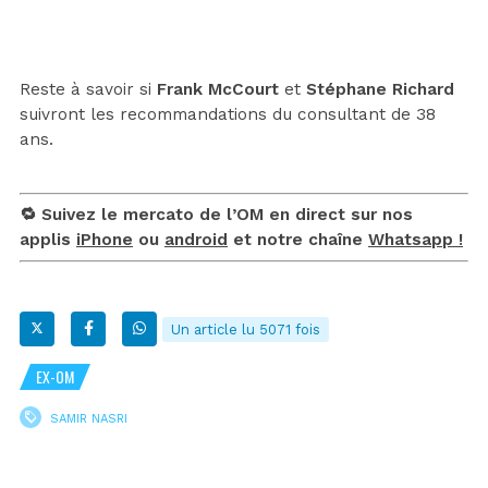
Reste à savoir si
Frank McCourt
et
Stéphane Richard
suivront les recommandations du consultant de 38
ans.
🔁 Suivez le mercato de l’OM en direct sur nos
applis
iPhone
ou
android
et notre chaîne
Whatsapp !
Un article lu 5071 fois
EX-OM
SAMIR NASRI