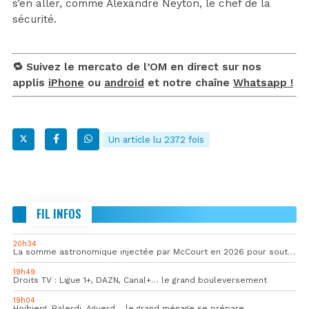
s’en aller, comme Alexandre Neyton, le chef de la
sécurité.
🔁 Suivez le mercato de l’OM en direct sur nos
applis
iPhone
ou
android
et notre chaîne
Whatsapp !
Un article lu 2372 fois
FIL INFOS
20h34
La somme astronomique injectée par McCourt en 2026 pour soutenir l’OM
19h49
Droits TV : Ligue 1+, DAZN, Canal+… le grand bouleversement
19h04
Hojbjerg, Balerdi, Aguerd… le grand ménage se prépare