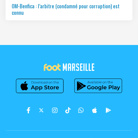
OM-Benfica : l’arbitre (condamné pour corruption) est
connu