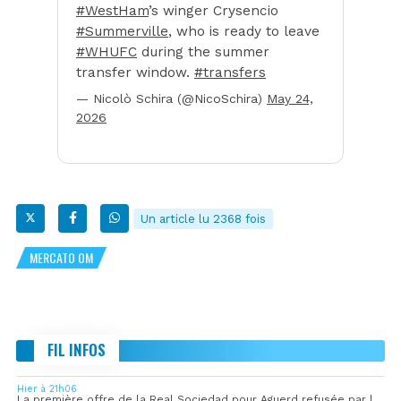
#WestHam
’s winger Crysencio
#Summerville
, who is ready to leave
#WHUFC
during the summer
transfer window.
#transfers
— Nicolò Schira (@NicoSchira)
May 24,
2026
Un article lu 2368 fois
MERCATO OM
FIL INFOS
Hier à 21h06
La première offre de la Real Sociedad pour Aguerd refusée par l’OM