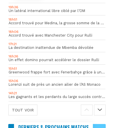
19h36
Un latéral international libre ciblé par l’OM
18h51
Accord trouvé pour Medina, la grosse somme de la vente dévoilée
18h06
Accord trouvé avec Manchester City pour Rulli
17h21
La destination inattendue de Mbemba dévoilée
16h36
Un effet domino pourrait accélérer le dossier Rulli
15h51
Greenwood frappe fort avec Fenerbahçe grâce à un but spectaculaire
15h06
Lorenzi suit de près un ancien ailier de l’AS Monaco
14h21
Les gagnants et les perdants du large succès contre Al Shahania
TOUT VOIR
DERNIERS & PROCHAINS MATCHS