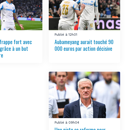
Publié à 12h01
frappe fort avec
Aubameyang aurait touché 90
grâce à un but
000 euros par action décisive
re
Publié à 09h04
Une piste se referme pour