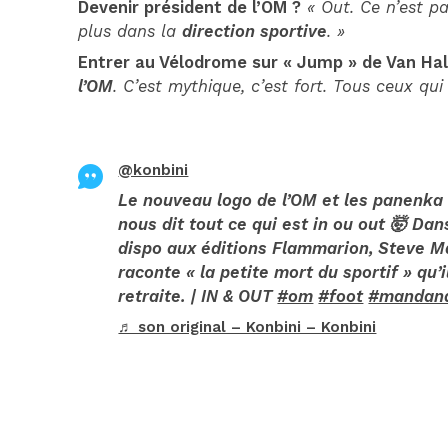
Devenir président de l’OM ?
« Out. Ce n’est p
plus dans la
direction sportive
. »
Entrer au Vélodrome sur « Jump » de Van Ha
l’OM
. C’est mythique, c’est fort. Tous ceux qu
@konbini
Le nouveau logo de l’OM et les panenka
nous dit tout ce qui est in ou out 🤯 Dan
dispo aux éditions Flammarion, Steve M
raconte « la petite mort du sportif » qu’
retraite. | IN & OUT
#om
#foot
#mandan
♬ son original – Konbini – Konbini