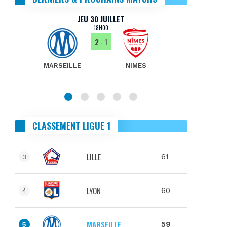
JEU 30 JUILLET
18H00
2
- 1
MARSEILLE
NIMES
MA
CLASSEMENT LIGUE 1
LILLE
61
3
LYON
60
4
MARSEILLE
59
5