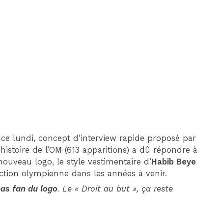
DIM 30 AOÛT
20H45
MONACO
MARSEILLE
 ce lundi, concept d’interview rapide proposé par
’histoire de l’OM (613 apparitions) a dû répondre à
nouveau logo, le style vestimentaire d’
Habib Beye
ection olympienne dans les années à venir.
pas fan du logo
. Le « Droit au but », ça reste