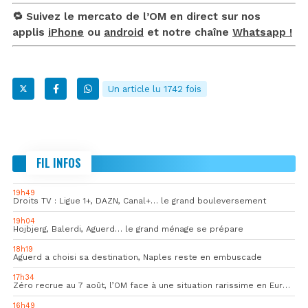
🔁 Suivez le mercato de l’OM en direct sur nos
applis
iPhone
ou
android
et notre chaîne
Whatsapp !
Un article lu 1742 fois
FIL INFOS
19h49
Droits TV : Ligue 1+, DAZN, Canal+… le grand bouleversement
19h04
Hojbjerg, Balerdi, Aguerd… le grand ménage se prépare
18h19
Aguerd a choisi sa destination, Naples reste en embuscade
17h34
Zéro recrue au 7 août, l’OM face à une situation rarissime en Europe
16h49