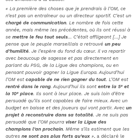
« La première des choses que je prendrais à l’OM, ce
n’est pas un entraîneur ou un directeur sportif. C’est un
chargé de communication
. Le nombre de fois cette
année, mais même les précédentes, où ils ont réussi à
se
mettre le feu tout seuls
… C’était affligeant […] Je
pense que le peuple marseillais a retrouvé
un peu
d’humilité
. Je l’espère du fond du cœur. Il va repartir
avec beaucoup de sagesse et pas directement en
parlant du PSG, de la Ligue des champions, ou en
pensant pouvoir gagner la Ligue Europa. Aujourd’hui
l’OM est
capable de ne rien gagner du tout
. L’OM est
rentré dans le rang
. Aujourd’hui ils sont
entre la 5ᵉ et
la 10ᵉ place
. Ils sont à leur place. Je suis loin d’être
persuadé qu’ils sont capables de faire mieux. Avec un
budget en baisse et des joueurs qui vont partir. Avec
un
projet à reconstruire dans sa totalité
. Je ne suis pas
persuadé que l’OM pourra
viser la Ligue des
champions l’an prochain
. Même s’ils estiment que les
autres
ne sont pas plus forts qu’eux
»
, a déclaré le