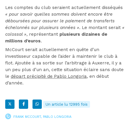
Les comptes du club seraient actuellement disséqués
« pour savoir quelles sommes doivent encore être
déboursées pour assurer le paiement de transferts
échelonnés sur plusieurs années »
. Le montant serait
«
colossal »
, représentant
plusieurs dizaines de
millions d’euros
.
McCourt serait actuellement en quête d’un
investisseur capable de l’aider à maintenir le club à
flot. Ajoutée à sa sortie sur l’arbitrage à Auxerre, il y a
un peu plus d’un an, cette situation éclaire sans doute
le
départ précipité de Pablo Longoria
, en début
d’année.
Un article lu 12995 fois
FRANK MCCOURT
,
PABLO LONGORIA