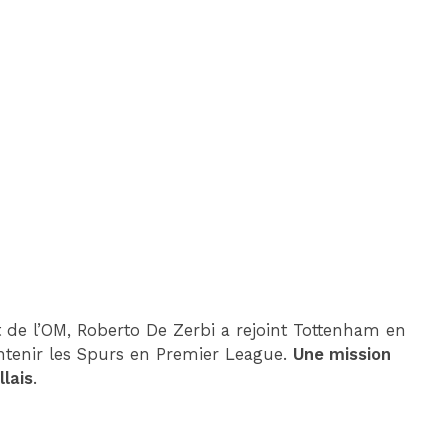
DIM 30 AOÛT
20H45
MONACO
MARSEILLE
de l’OM, Roberto De Zerbi a rejoint Tottenham en
ntenir les Spurs en Premier League.
Une mission
llais
.