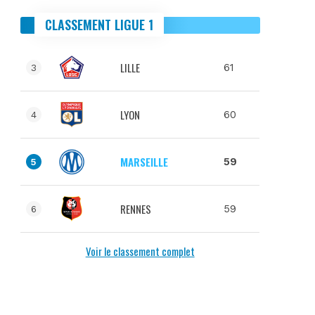
CLASSEMENT LIGUE 1
LILLE
61
3
LYON
60
4
MARSEILLE
59
5
RENNES
59
6
Voir le classement complet