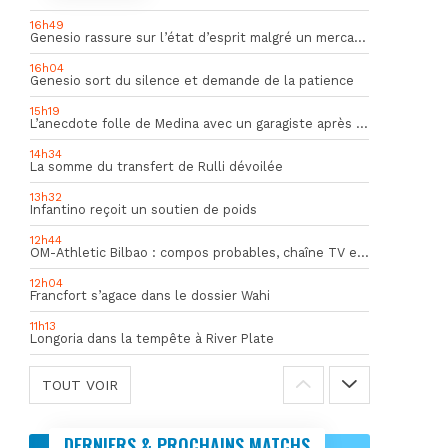
16h49
Genesio rassure sur l’état d’esprit malgré un mercato inquiétant
16h04
Genesio sort du silence et demande de la patience
15h19
L’anecdote folle de Medina avec un garagiste après le Mondial
14h34
La somme du transfert de Rulli dévoilée
13h32
Infantino reçoit un soutien de poids
12h44
OM-Athletic Bilbao : compos probables, chaîne TV et heure du match
12h04
Francfort s’agace dans le dossier Wahi
11h13
Longoria dans la tempête à River Plate
TOUT VOIR
DERNIERS & PROCHAINS MATCHS