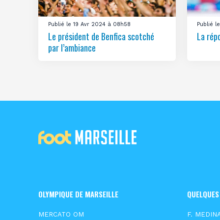
Publié le 19 Avr 2024 à 08h58
Publié 
Le président de Benfica scotché
La rép
par l’ambiance
OLYMPIQUE DE MARSEILLE
QUELQUES
MERCATO OM
F. MEDIN