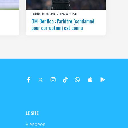
Publié le 16 Avr 2024 à 15h46
OM-Benfica : l’arbitre (condamné
pour corruption) est connu
LE SITE
À PROPOS