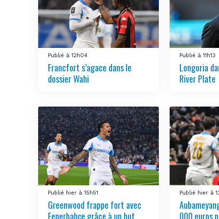
Publié à 12h04
Publié à 11h13
Francfort s’agace dans le
Longoria da
dossier Wahi
River Plate
Publié hier à 15h51
Publié hier à 
Greenwood frappe fort avec
Aubameyang
Fenerbahçe grâce à un but
000 euros p