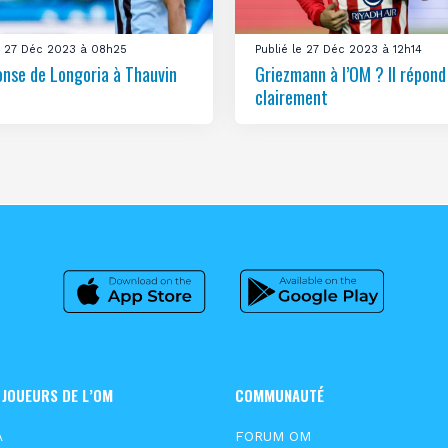
le 27 Déc 2023 à 08h25
Publié le 27 Déc 2023 à 12h14
onse de Longoria à Thauvin
Griezmann à l’OM ? Il répond
clairement
 JOUEURS DE L’OM
COMMUNAUTÉ
A
FORUM OM