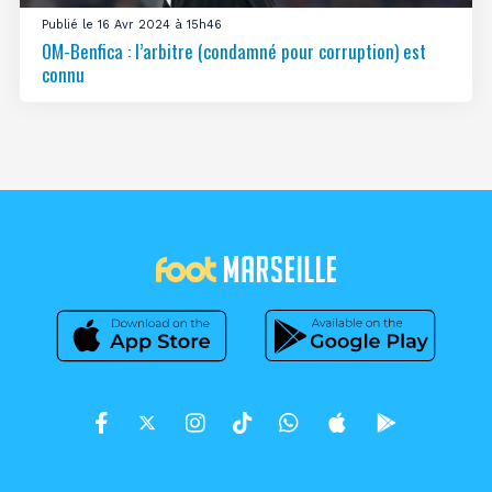
Publié le 16 Avr 2024 à 15h46
OM-Benfica : l’arbitre (condamné pour corruption) est
connu