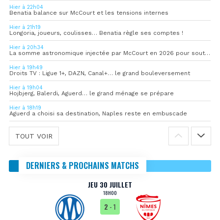
Hier à 22h04
Benatia balance sur McCourt et les tensions internes
Hier à 21h19
Longoria, joueurs, coulisses… Benatia règle ses comptes !
Hier à 20h34
La somme astronomique injectée par McCourt en 2026 pour soutenir l’OM
Hier à 19h49
Droits TV : Ligue 1+, DAZN, Canal+… le grand bouleversement
Hier à 19h04
Hojbjerg, Balerdi, Aguerd… le grand ménage se prépare
Hier à 18h19
Aguerd a choisi sa destination, Naples reste en embuscade
TOUT VOIR
DERNIERS & PROCHAINS MATCHS
JEU 30 JUILLET
18H00
2
- 1