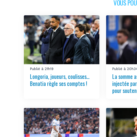
VOUS POUR
Publié à 21h19
Publié à 20h3
Longoria, joueurs, coulisses…
La somme a
Benatia règle ses comptes !
injectée pa
pour souten