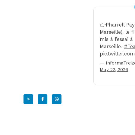
👉Pharrell Pa
Marseille), le f
mis à l’essai 
Marseille.
#Te
pic.twitter.c
— InformaTreiz
May 22, 2026