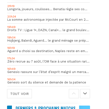
21h19
Longoria, joueurs, coulisses… Benatia règle ses comptes !
20h34
La somme astronomique injectée par McCourt en 2026 pour soutenir l’OM
19h49
Droits TV : Ligue 1+, DAZN, Canal+… le grand bouleversement
19h04
Hojbjerg, Balerdi, Aguerd… le grand ménage se prépare
18h19
Aguerd a choisi sa destination, Naples reste en embuscade
17h34
Zéro recrue au 7 août, l’OM face à une situation rarissime en Europe
16h49
Genesio rassure sur l’état d’esprit malgré un mercato inquiétant
16h04
Genesio sort du silence et demande de la patience
TOUT VOIR
DERNIERS & PROCHAINS MATCHS