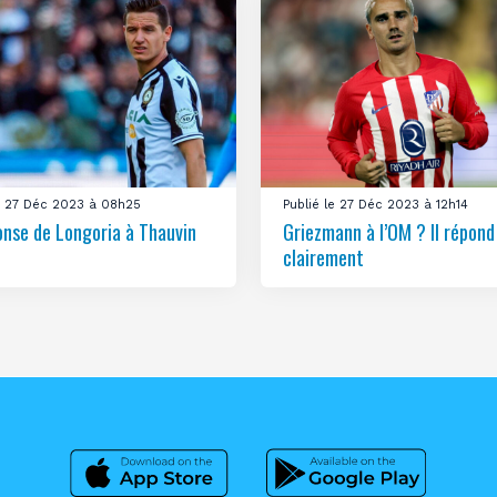
le 27 Déc 2023 à 08h25
Publié le 27 Déc 2023 à 12h14
onse de Longoria à Thauvin
Griezmann à l’OM ? Il répond
clairement