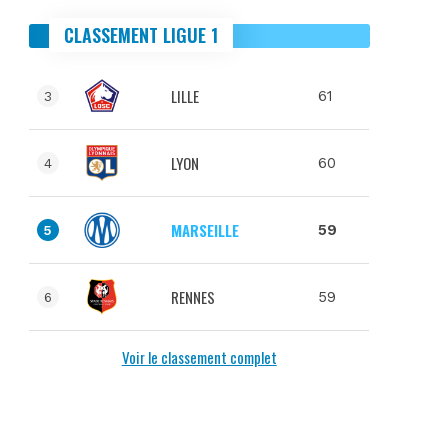
CLASSEMENT LIGUE 1
LILLE
61
3
LYON
60
4
MARSEILLE
59
5
RENNES
59
6
Voir le classement complet