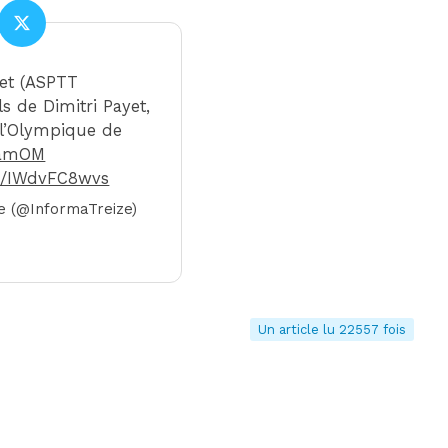
yet (ASPTT
ils de Dimitri Payet,
à l’Olympique de
amOM
om/IWdvFC8wvs
e (@InformaTreize)
Un article lu 22557 fois