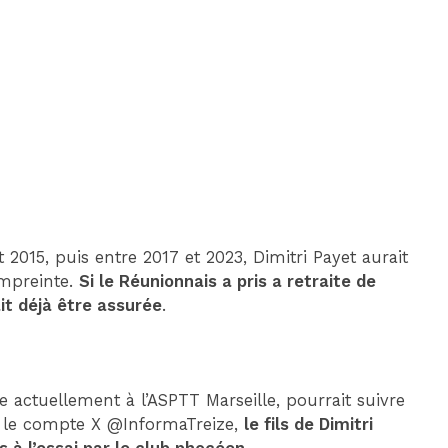
DIM 30 AOÛT
20H45
MONACO
MARSEILLE
 2015, puis entre 2017 et 2023, Dimitri Payet aurait
empreinte.
Si le Réunionnais a pris a retraite de
it déjà être assurée
.
ue actuellement à l’ASPTT Marseille, pourrait suivre
on le compte X @InformaTreize,
le fils de Dimitri