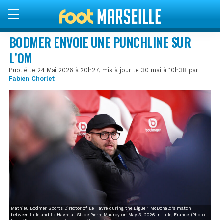
BODMER ENVOIE UNE PUNCHLINE SUR
L’OM
Publié le 24 Mai 2026 à 20h27, mis à jour le 30 mai à 10h38 par
Fabien Chorlet
Mathieu Bodmer Sports Director of Le Havre during the Ligue 1 McDonald's match
between Lille and Le Havre at Stade Pierre Mauroy on May 3, 2026 in Lille, France. (Photo