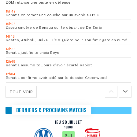
L’OM relance une piste en défense
15h49
Benatia en remet une couche sur un avenir au PSG
15h03
L’aveu sincère de Benatia sur le départ de De Zerbi
14h18
Restes, Atubolu, Bulka… L’OM galère pour son futur gardien numéro 1
13h33
Benatia justifie le choix Beye
12h45
Benatia assume toujours d’avoir écarté Rabiot
12h04
Benatia confirme avoir aidé sur le dossier Greenwood
TOUT VOIR
DERNIERS & PROCHAINS MATCHS
JEU 30 JUILLET
18H00
2
- 1