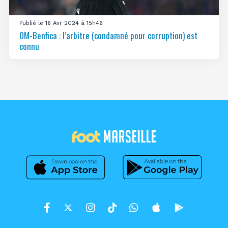
Publié le 16 Avr 2024 à 15h46
OM-Benfica : l’arbitre (condamné pour corruption) est
connu