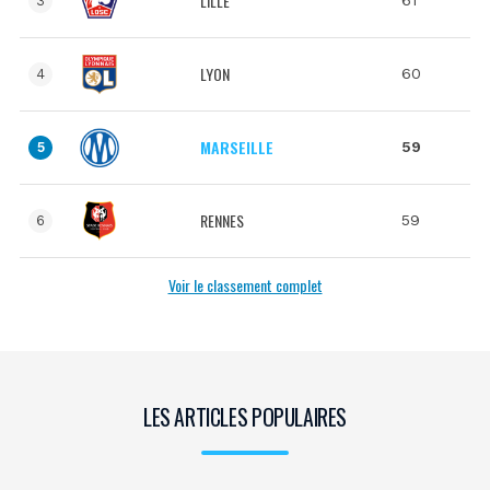
LILLE
3
LYON
60
4
MARSEILLE
59
5
RENNES
59
6
Voir le classement complet
LES ARTICLES POPULAIRES