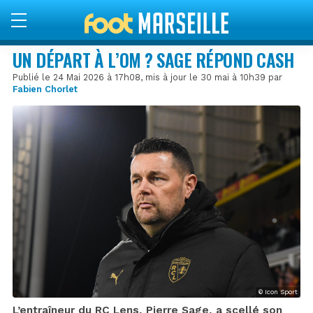
UN DÉPART À L’OM ? SAGE RÉPOND CASH
Publié le 24 Mai 2026 à 17h08, mis à jour le 30 mai à 10h39 par
Fabien Chorlet
© Icon Sport
L’entraîneur du RC Lens, Pierre Sage, a scellé son