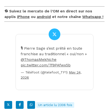
🔁 Suivez le mercato de l’OM en direct sur nos
applis
iPhone
ou
android
et notre chaîne
Whatsapp !
🎙️ Pierre Sage s’est prêté en toute
franchise au traditionnel « oui/non »
@ThomasMekhiche
pic.twitter.com/Tf9PAfwx5b
— Téléfoot (@telefoot_TF1)
May 24,
2026
Un article lu 2306 fois