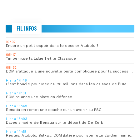
FIL INFOS
10h02
Encore un petit espoir dans le dossier Atubolu ?
09h17
Timber juge la Ligue 1 et le Classique
08h32
L’OM s’attaque à une nouvelle piste compliquée pour la succession de Rulli
Hier à 17h46
C’est bouclé pour Medina, 20 millions dans les caisses de l’OM
Hier à 17h01
L’OM relance une piste en défense
Hier à 15h49
Benatia en remet une couche sur un avenir au PSG
Hier à 15h03
L’aveu sincère de Benatia sur le départ de De Zerbi
Hier à 14h18
Restes, Atubolu, Bulka… L’OM galère pour son futur gardien numéro 1