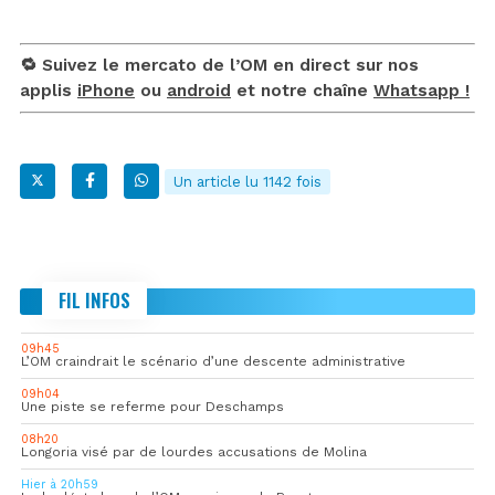
🔁 Suivez le mercato de l’OM en direct sur nos
applis
iPhone
ou
android
et notre chaîne
Whatsapp !
Un article lu 1142 fois
FIL INFOS
09h45
L’OM craindrait le scénario d’une descente administrative
09h04
Une piste se referme pour Deschamps
08h20
Longoria visé par de lourdes accusations de Molina
Hier à 20h59