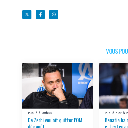
VOUS POUR
Publié à 09h44
Publié hier à
De Zerbi voulait quitter l’OM
Benatia bal
dès août
et les tensi