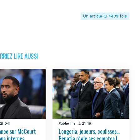
Un article lu 4439 fois
RIEZ LIRE AUSSI
 22h04
Publié hier à 21h19
ance sur McCourt
Longoria, joueurs, coulisses…
ons internes
Benatia règle ses comptes !