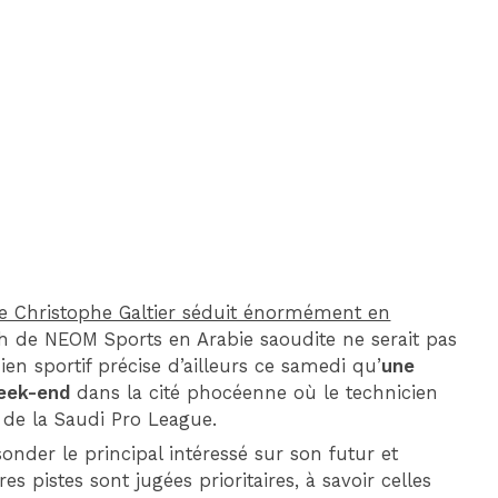
DIM 30 AOÛT
20H45
MONACO
MARSEILLE
 de Christophe Galtier séduit énormément en
ach de NEOM Sports en Arabie saoudite ne serait pas
dien sportif précise d’ailleurs ce samedi qu’
une
eek-end
dans la cité phocéenne où le technicien
n de la Saudi Pro League.
onder le principal intéressé sur son futur et
res pistes sont jugées prioritaires, à savoir celles