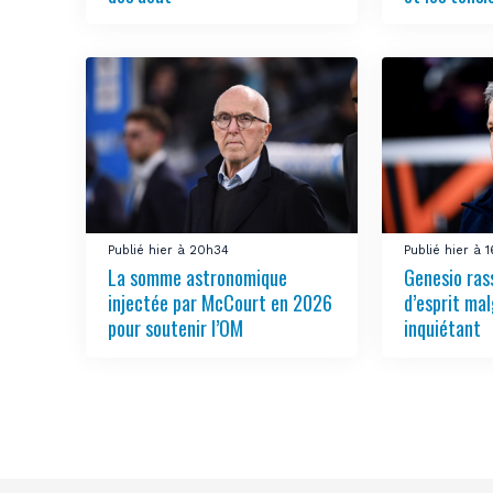
Publié hier à 20h34
Publié hier à 
La somme astronomique
Genesio rass
injectée par McCourt en 2026
d’esprit ma
pour soutenir l’OM
inquiétant