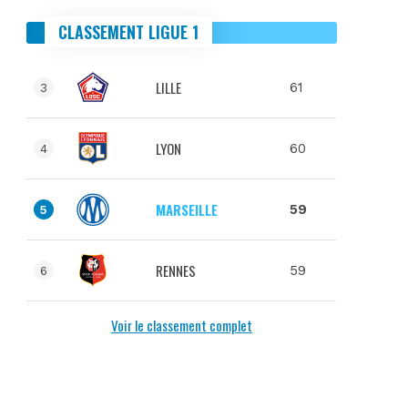
CLASSEMENT LIGUE 1
LILLE
61
3
LYON
60
4
MARSEILLE
59
5
RENNES
59
6
Voir le classement complet