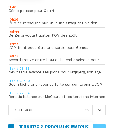
11h16
Côme pousse pour Gouiri
10h26
L’OM se renseigne sur un jeune attaquant ivoirien
09h44
De Zerbi voulait quitter l’OM dès août
08h59
L’OM tient peut-être une sortie pour Gomes
08h13
Accord trouvé entre l’OM et la Real Sociedad pour Aguerd
Hier à 23h56
Newcastle avance ses pions pour Højbjerg, son agent sort du silence
Hier à 23h09
Gouiri lâche une réponse forte sur son avenir à l’OM
Hier à 22h04
Benatia balance sur McCourt et les tensions internes
TOUT VOIR
DERNIERS & PROCHAINS MATCHS