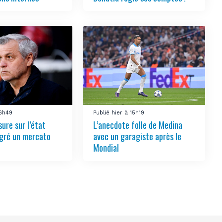
16h49
Publié hier à 15h19
ure sur l’état
L’anecdote folle de Medina
lgré un mercato
avec un garagiste après le
Mondial