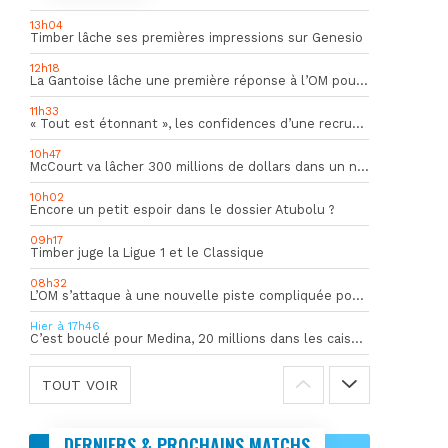
13h04
Timber lâche ses premières impressions sur Genesio
12h18
La Gantoise lâche une première réponse à l’OM pour Goore
11h33
« Tout est étonnant », les confidences d’une recrue du mercato hivernal de l’OM
10h47
McCourt va lâcher 300 millions de dollars dans un nouveau projet
10h02
Encore un petit espoir dans le dossier Atubolu ?
09h17
Timber juge la Ligue 1 et le Classique
08h32
L’OM s’attaque à une nouvelle piste compliquée pour la succession de Rulli
Hier à 17h46
C’est bouclé pour Medina, 20 millions dans les caisses de l’OM
TOUT VOIR
DERNIERS & PROCHAINS MATCHS