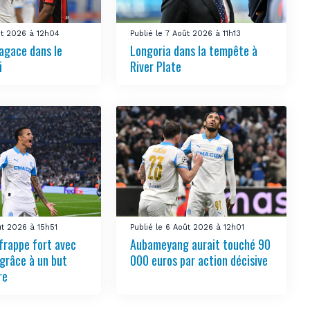
ût 2026 à 12h04
Publié le 7 Août 2026 à 11h13
’agace dans le
Longoria dans la tempête à
i
River Plate
ût 2026 à 15h51
Publié le 6 Août 2026 à 12h01
frappe fort avec
Aubameyang aurait touché 90
grâce à un but
000 euros par action décisive
re