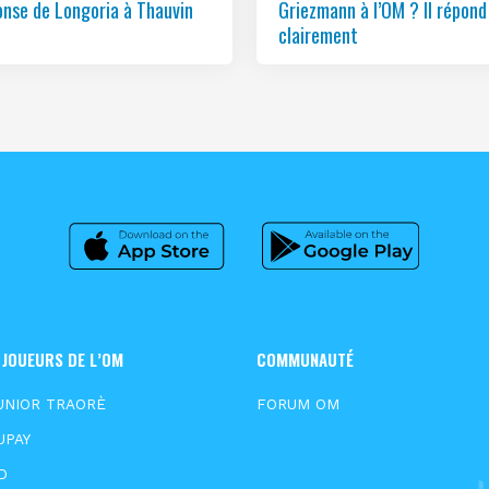
onse de Longoria à Thauvin
Griezmann à l’OM ? Il répond
clairement
 JOUEURS DE L’OM
COMMUNAUTÉ
UNIOR TRAORÈ
FORUM OM
UPAY
D