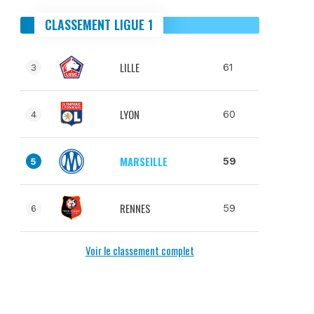
CLASSEMENT LIGUE 1
LILLE
61
3
LYON
60
4
MARSEILLE
59
5
RENNES
59
6
Voir le classement complet