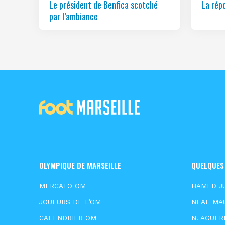
Le président de Benfica scotché
La rép
par l’ambiance
OLYMPIQUE DE MARSEILLE
QUELQUES
MERCATO OM
HAMED J
JOUEURS DE L’OM
NEAL MA
CALENDRIER OM
N. AGUER