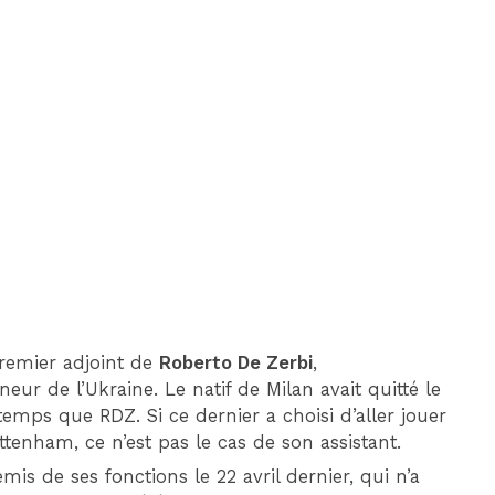
DIM 30 AOÛT
20H45
MONACO
MARSEILLE
 premier adjoint de
Roberto De Zerbi
,
ur de l’Ukraine. Le natif de Milan avait quitté le
emps que RDZ. Si ce dernier a choisi d’aller jouer
tenham, ce n’est pas le cas de son assistant.
émis de ses fonctions le 22 avril dernier, qui n’a