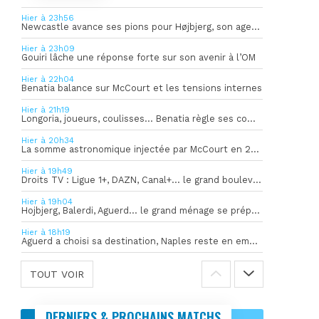
Hier à 23h56
Newcastle avance ses pions pour Højbjerg, son agent sort du silence
Hier à 23h09
Gouiri lâche une réponse forte sur son avenir à l’OM
Hier à 22h04
Benatia balance sur McCourt et les tensions internes
Hier à 21h19
Longoria, joueurs, coulisses… Benatia règle ses comptes !
Hier à 20h34
La somme astronomique injectée par McCourt en 2026 pour soutenir l’OM
Hier à 19h49
Droits TV : Ligue 1+, DAZN, Canal+… le grand bouleversement
Hier à 19h04
Hojbjerg, Balerdi, Aguerd… le grand ménage se prépare
Hier à 18h19
Aguerd a choisi sa destination, Naples reste en embuscade
TOUT VOIR
DERNIERS & PROCHAINS MATCHS