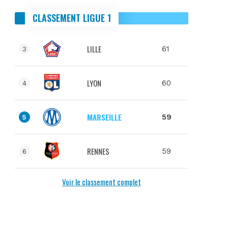
CLASSEMENT LIGUE 1
LILLE
61
3
LYON
60
4
MARSEILLE
59
5
RENNES
59
6
Voir le classement complet