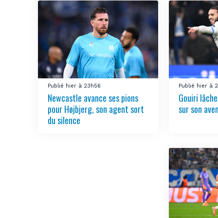
Publié hier à 23h56
Publié hier à
Newcastle avance ses pions
Gouiri lâch
pour Højbjerg, son agent sort
sur son aven
du silence