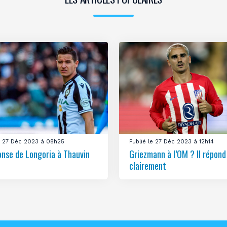
le 27 Déc 2023 à 08h25
Publié le 27 Déc 2023 à 12h14
onse de Longoria à Thauvin
Griezmann à l’OM ? Il répond
clairement