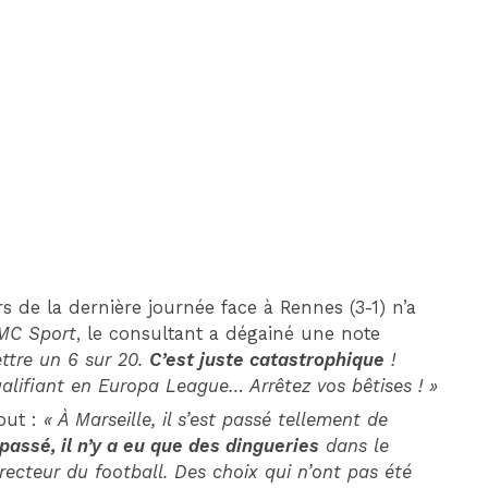
DIM 30 AOÛT
20H45
MONACO
MARSEILLE
s de la dernière journée face à Rennes (3-1) n’a
MC Sport
, le consultant a dégainé une note
ettre un 6 sur 20.
C’est juste catastrophique
!
alifiant en Europa League… Arrêtez vos bêtises ! »
out :
« À Marseille, il s’est passé tellement de
 passé, il n’y a eu que des dingueries
dans le
 directeur du football. Des choix qui n’ont pas été