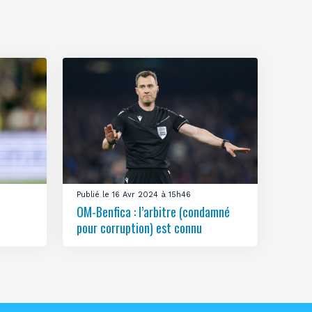
Publié le 16 Avr 2024 à 15h46
OM-Benfica : l’arbitre (condamné
pour corruption) est connu