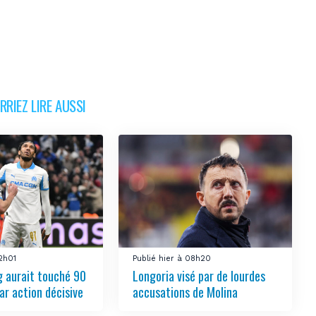
RIEZ LIRE AUSSI
12h01
Publié hier à 08h20
 aurait touché 90
Longoria visé par de lourdes
ar action décisive
accusations de Molina