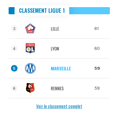
CLASSEMENT LIGUE 1
LILLE
61
3
LYON
60
4
MARSEILLE
59
5
RENNES
59
6
Voir le classement complet