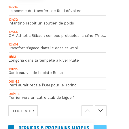
14h34
La somme du transfert de Rulli dévoilée
13h32
Infantino reçoit un soutien de poids
12h44
OM-Athletic Bilbao : compos probables, chaîne TV et heure du match
12h04
Francfort s’agace dans le dossier Wahi
11h13
Longoria dans la tempête à River Plate
10h25
Gautreau valide la piste Bulka
09h42
Perri aurait recalé l’OM pour le Torino
09h04
Terrier vers un autre club de Ligue 1
TOUT VOIR
DERNIERS & PROCHAINS MATCHS