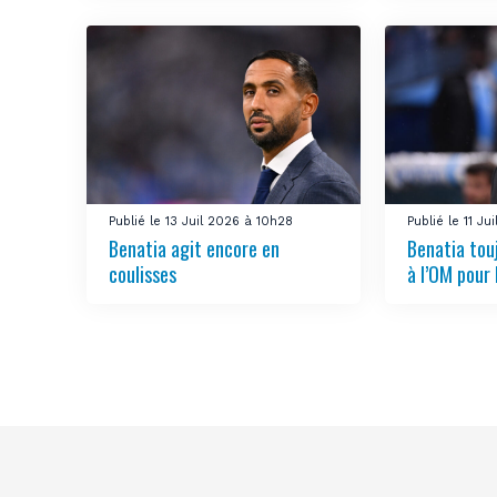
Publié le 13 Juil 2026 à 10h28
Publié le 11 J
Benatia agit encore en
Benatia tou
coulisses
à l’OM pour 