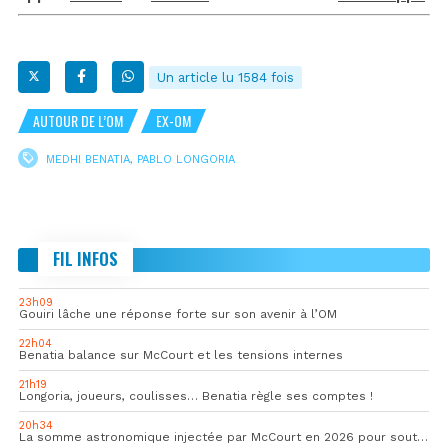
Un article lu 1584 fois
AUTOUR DE L’OM
EX-OM
MEDHI BENATIA
,
PABLO LONGORIA
FIL INFOS
23h09
Gouiri lâche une réponse forte sur son avenir à l’OM
22h04
Benatia balance sur McCourt et les tensions internes
21h19
Longoria, joueurs, coulisses… Benatia règle ses comptes !
20h34
La somme astronomique injectée par McCourt en 2026 pour soutenir l’OM