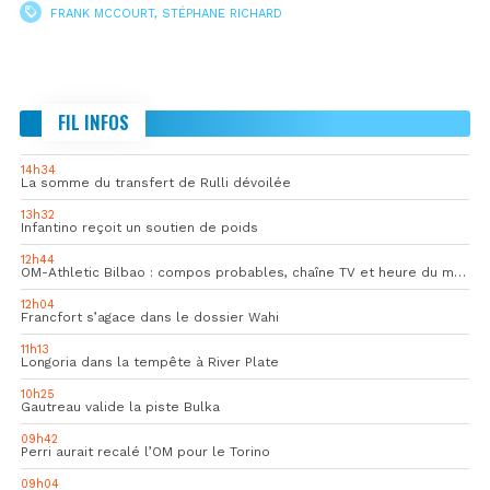
FRANK MCCOURT
,
STÉPHANE RICHARD
FIL INFOS
14h34
La somme du transfert de Rulli dévoilée
13h32
Infantino reçoit un soutien de poids
12h44
OM-Athletic Bilbao : compos probables, chaîne TV et heure du match
12h04
Francfort s’agace dans le dossier Wahi
11h13
Longoria dans la tempête à River Plate
10h25
Gautreau valide la piste Bulka
09h42
Perri aurait recalé l’OM pour le Torino
09h04