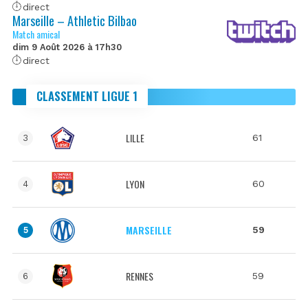
direct
Marseille – Athletic Bilbao
Match amical
dim 9 Août 2026 à 17h30
direct
CLASSEMENT LIGUE 1
LILLE
61
3
LYON
60
4
MARSEILLE
59
5
RENNES
59
6