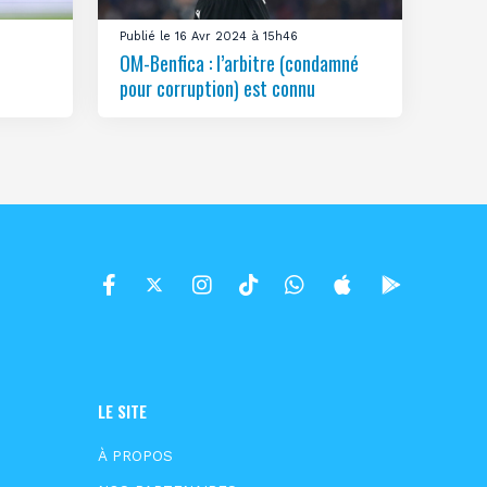
Publié le 16 Avr 2024 à 15h46
OM-Benfica : l’arbitre (condamné
pour corruption) est connu
LE SITE
À PROPOS