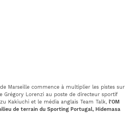
DIM 30 AOÛT
20H45
MONACO
MARSEILLE
 de Marseille commence à multiplier les pistes sur
de Grégory Lorenzi au poste de directeur sportif
Kazu Kakiuchi et le média anglais Team Talk,
l’OM
ilieu de terrain du Sporting Portugal, Hidemasa