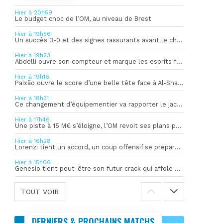
Hier à 20h59
Le budget choc de l’OM, au niveau de Brest
Hier à 19h56
Un succès 3-0 et des signes rassurants avant le choc face à Bilbao
Hier à 19h23
Abdelli ouvre son compteur et marque les esprits face à Al-Shahania
Hier à 19h16
Paixão ouvre le score d’une belle tête face à Al-Shahania
Hier à 18h31
Ce changement d’équipementier va rapporter le jackpot à l’OM
Hier à 17h46
Une piste à 15 M€ s’éloigne, l’OM revoit ses plans pour son gardien
Hier à 16h28
Lorenzi tient un accord, un coup offensif se prépare en coulisses
Hier à 15h06
Genesio tient peut-être son futur crack qui affole déjà l’Europe
TOUT VOIR
DERNIERS & PROCHAINS MATCHS