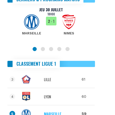
JEU 30 JUILLET
18H00
2
- 1
MARSEILLE
NIMES
MA
CLASSEMENT LIGUE 1
LILLE
61
3
LYON
60
4
MARSEILLE
59
5