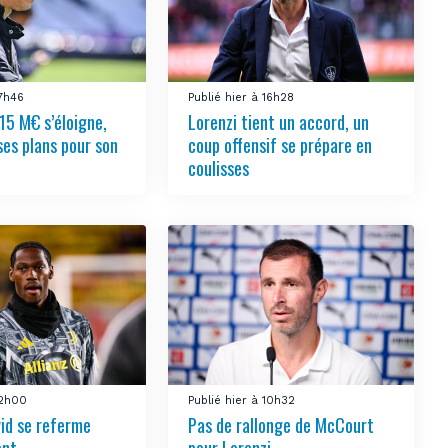
17h46
Publié hier à 16h28
15 M€ s’éloigne,
Lorenzi tient un accord, un
ses plans pour son
coup offensif se prépare en
coulisses
12h00
Publié hier à 10h32
vid se referme
Pas de rallonge de McCourt