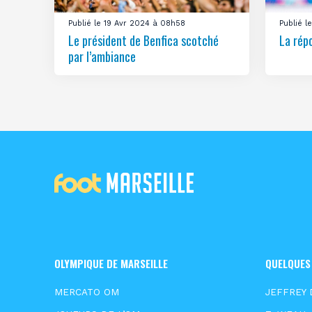
Publié le 19 Avr 2024 à 08h58
Publié 
Le président de Benfica scotché
La rép
par l’ambiance
OLYMPIQUE DE MARSEILLE
QUELQUES
MERCATO OM
JEFFREY 