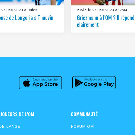
le 27 Déc 2023 à 08h25
Publié le 27 Déc 2023 à 12h14
onse de Longoria à Thauvin
Griezmann à l’OM ? Il répond
clairement
 JOUEURS DE L’OM
COMMUNAUTÉ
DE LANGE
FORUM OM