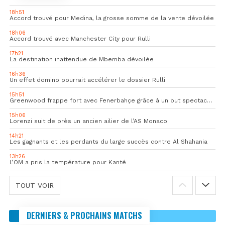
18h51
Accord trouvé pour Medina, la grosse somme de la vente dévoilée
18h06
Accord trouvé avec Manchester City pour Rulli
17h21
La destination inattendue de Mbemba dévoilée
16h36
Un effet domino pourrait accélérer le dossier Rulli
15h51
Greenwood frappe fort avec Fenerbahçe grâce à un but spectaculaire
15h06
Lorenzi suit de près un ancien ailier de l’AS Monaco
14h21
Les gagnants et les perdants du large succès contre Al Shahania
13h26
L’OM a pris la température pour Kanté
TOUT VOIR
DERNIERS & PROCHAINS MATCHS