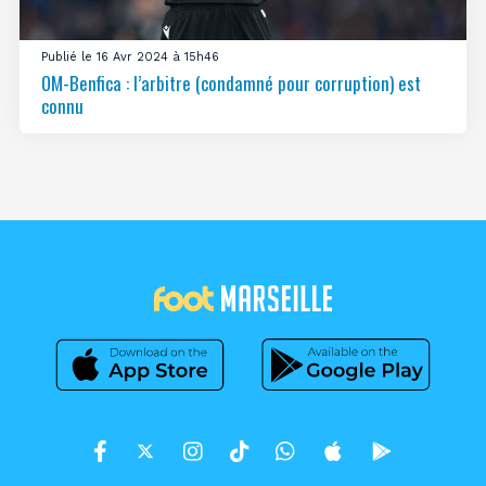
Publié le 16 Avr 2024 à 15h46
OM-Benfica : l’arbitre (condamné pour corruption) est
connu