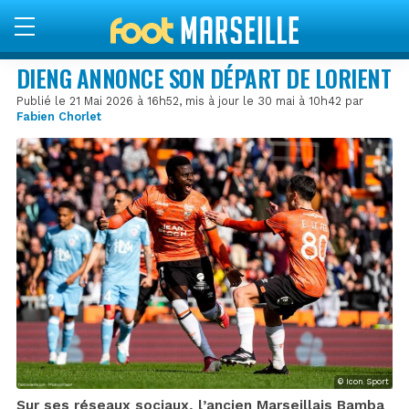
DIENG ANNONCE SON DÉPART DE LORIENT
Publié le 21 Mai 2026 à 16h52, mis à jour le 30 mai à 10h42 par
Fabien Chorlet
© Icon Sport
Sur ses réseaux sociaux, l’ancien Marseillais Bamba