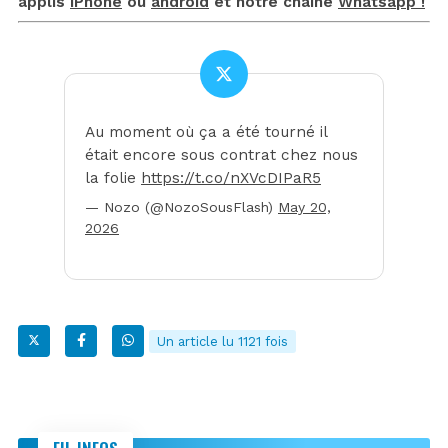
applis
iPhone
ou
android
et notre chaîne
Whatsapp !
Au moment où ça a été tourné il
était encore sous contrat chez nous
la folie
https://t.co/nXVcDIPaR5
— Nozo (@NozoSousFlash)
May 20,
2026
Un article lu 1121 fois