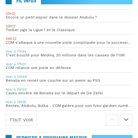
FIL INFOS
10h02
Encore un petit espoir dans le dossier Atubolu ?
09h17
Timber juge la Ligue 1 et le Classique
08h32
L’OM s’attaque à une nouvelle piste compliquée pour la succession de Rulli
Hier à 17h46
C’est bouclé pour Medina, 20 millions dans les caisses de l’OM
Hier à 17h01
L’OM relance une piste en défense
Hier à 15h49
Benatia en remet une couche sur un avenir au PSG
Hier à 15h03
L’aveu sincère de Benatia sur le départ de De Zerbi
Hier à 14h18
Restes, Atubolu, Bulka… L’OM galère pour son futur gardien numéro 1
TOUT VOIR