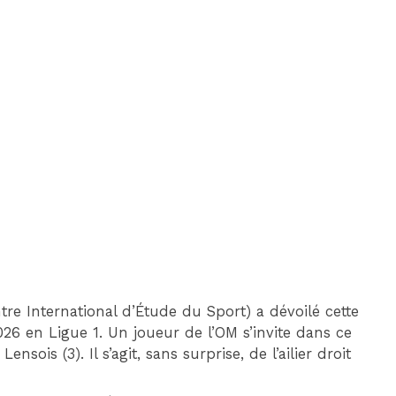
DIM 30 AOÛT
20H45
MONACO
MARSEILLE
ntre International d’Étude du Sport) a dévoilé cette
26 en Ligue 1. Un joueur de l’OM s’invite dans ce
sois (3). Il s’agit, sans surprise, de l’ailier droit