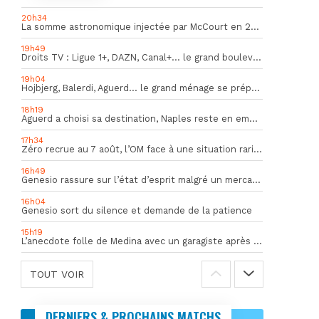
20h34
La somme astronomique injectée par McCourt en 2026 pour soutenir l’OM
19h49
Droits TV : Ligue 1+, DAZN, Canal+… le grand bouleversement
19h04
Hojbjerg, Balerdi, Aguerd… le grand ménage se prépare
18h19
Aguerd a choisi sa destination, Naples reste en embuscade
17h34
Zéro recrue au 7 août, l’OM face à une situation rarissime en Europe
16h49
Genesio rassure sur l’état d’esprit malgré un mercato inquiétant
16h04
Genesio sort du silence et demande de la patience
15h19
L’anecdote folle de Medina avec un garagiste après le Mondial
TOUT VOIR
DERNIERS & PROCHAINS MATCHS