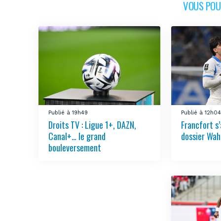
VOUS POUR
Publié à 19h49
Publié à 12h0
Droits TV : Ligue 1+, DAZN,
Francfort s
Canal+… le grand
dossier Wah
bouleversement