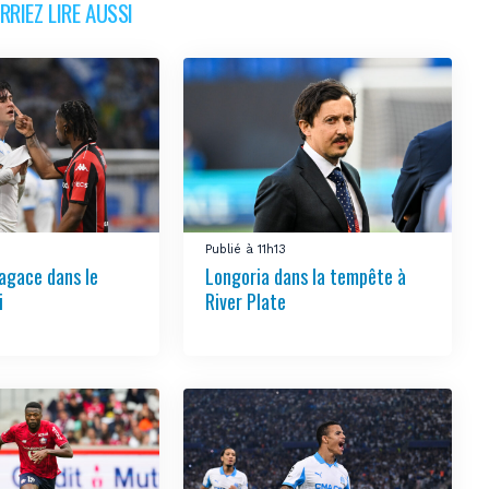
RIEZ LIRE AUSSI
4
Publié à 11h13
’agace dans le
Longoria dans la tempête à
i
River Plate