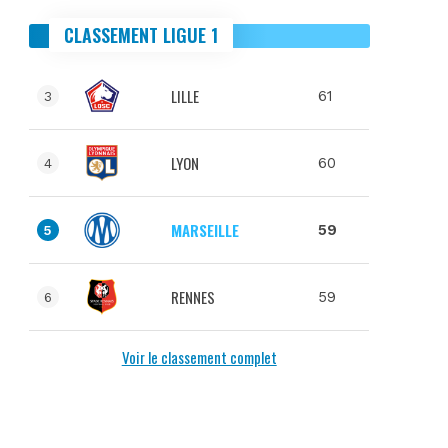
CLASSEMENT LIGUE 1
LILLE
61
3
LYON
60
4
MARSEILLE
59
5
RENNES
59
6
Voir le classement complet