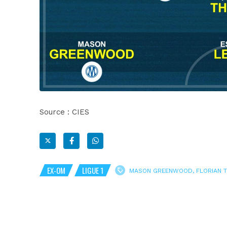
Source : CIES
EX-OM
LIGUE 1
MASON GREENWOOD
,
FLORIAN 