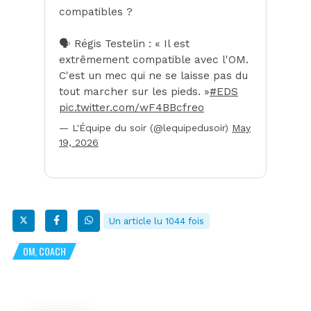
compatibles ?
🗣️ Régis Testelin : « Il est
extrêmement compatible avec l'OM.
C'est un mec qui ne se laisse pas du
tout marcher sur les pieds. »
#EDS
pic.twitter.com/wF4BBcfreo
— L'Équipe du soir (@lequipedusoir)
May
19, 2026
Un article lu 1044 fois
OM, COACH