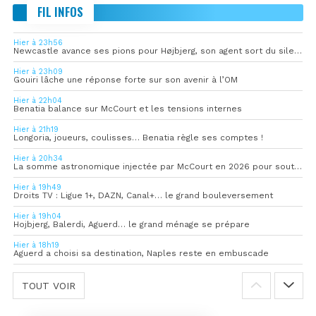
FIL INFOS
Hier à 23h56
Newcastle avance ses pions pour Højbjerg, son agent sort du silence
Hier à 23h09
Gouiri lâche une réponse forte sur son avenir à l’OM
Hier à 22h04
Benatia balance sur McCourt et les tensions internes
Hier à 21h19
Longoria, joueurs, coulisses… Benatia règle ses comptes !
Hier à 20h34
La somme astronomique injectée par McCourt en 2026 pour soutenir l’OM
Hier à 19h49
Droits TV : Ligue 1+, DAZN, Canal+… le grand bouleversement
Hier à 19h04
Hojbjerg, Balerdi, Aguerd… le grand ménage se prépare
Hier à 18h19
Aguerd a choisi sa destination, Naples reste en embuscade
TOUT VOIR