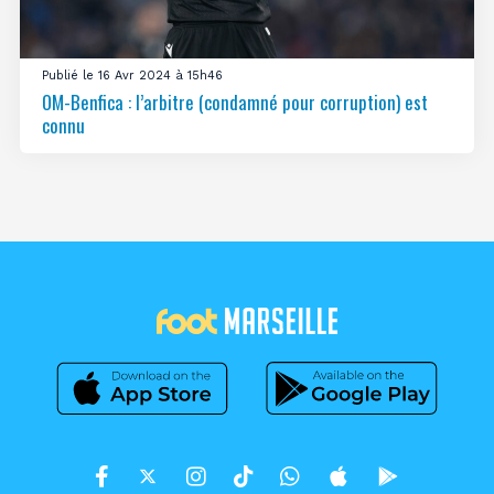
Publié le 16 Avr 2024 à 15h46
OM-Benfica : l’arbitre (condamné pour corruption) est
connu