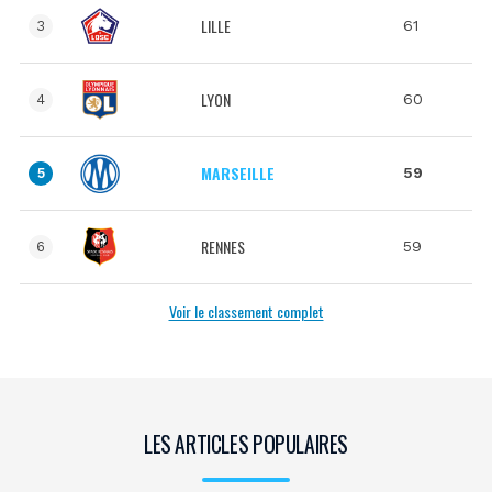
LILLE
61
3
LYON
60
4
MARSEILLE
59
5
RENNES
59
6
Voir le classement complet
LES ARTICLES POPULAIRES