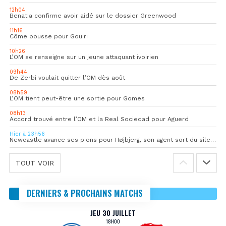
12h04
Benatia confirme avoir aidé sur le dossier Greenwood
11h16
Côme pousse pour Gouiri
10h26
L’OM se renseigne sur un jeune attaquant ivoirien
09h44
De Zerbi voulait quitter l’OM dès août
08h59
L’OM tient peut-être une sortie pour Gomes
08h13
Accord trouvé entre l’OM et la Real Sociedad pour Aguerd
Hier à 23h56
Newcastle avance ses pions pour Højbjerg, son agent sort du silence
TOUT VOIR
DERNIERS & PROCHAINS MATCHS
JEU 30 JUILLET
18H00