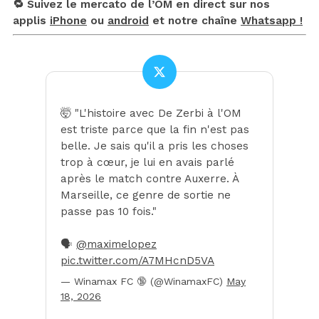
🔁 Suivez le mercato de l’OM en direct sur nos
applis
iPhone
ou
android
et notre chaîne
Whatsapp !
🤯 "L'histoire avec De Zerbi à l'OM
est triste parce que la fin n'est pas
belle. Je sais qu'il a pris les choses
trop à cœur, je lui en avais parlé
après le match contre Auxerre. À
Marseille, ce genre de sortie ne
passe pas 10 fois."
🗣️
@maximelopez
pic.twitter.com/A7MHcnD5VA
— Winamax FC 🔞 (@WinamaxFC)
May
18, 2026