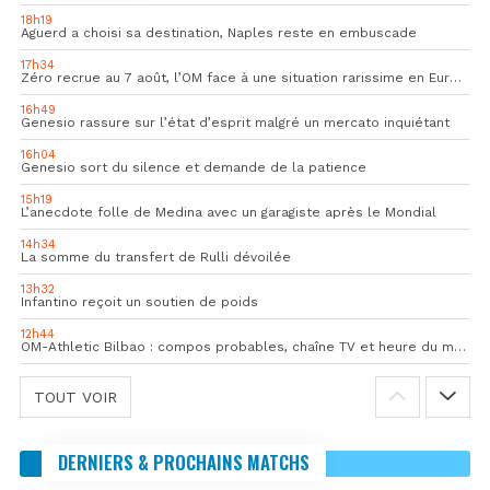
18h19
Aguerd a choisi sa destination, Naples reste en embuscade
17h34
Zéro recrue au 7 août, l’OM face à une situation rarissime en Europe
16h49
Genesio rassure sur l’état d’esprit malgré un mercato inquiétant
16h04
Genesio sort du silence et demande de la patience
15h19
L’anecdote folle de Medina avec un garagiste après le Mondial
14h34
La somme du transfert de Rulli dévoilée
13h32
Infantino reçoit un soutien de poids
12h44
OM-Athletic Bilbao : compos probables, chaîne TV et heure du match
TOUT VOIR
DERNIERS & PROCHAINS MATCHS