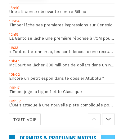
13h49
Une affluence décevante contre Bilbao
13h04
Timber lâche ses premières impressions sur Genesio
12h18
La Gantoise lâche une première réponse à l’OM pour Goore
11h33
« Tout est étonnant », les confidences d’une recrue du mercato hivernal de l’OM
10h47
McCourt va lâcher 300 millions de dollars dans un nouveau projet
10h02
Encore un petit espoir dans le dossier Atubolu ?
09h17
Timber juge la Ligue 1 et le Classique
08h32
L’OM s’attaque à une nouvelle piste compliquée pour la succession de Rulli
TOUT VOIR
DERNIERS & PROCHAINS MATCHS