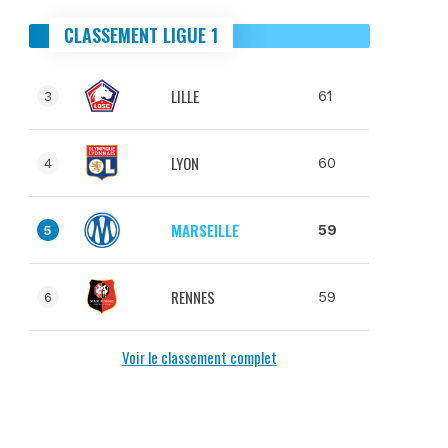
CLASSEMENT LIGUE 1
LILLE
61
3
LYON
60
4
MARSEILLE
59
5
RENNES
59
6
Voir le classement complet