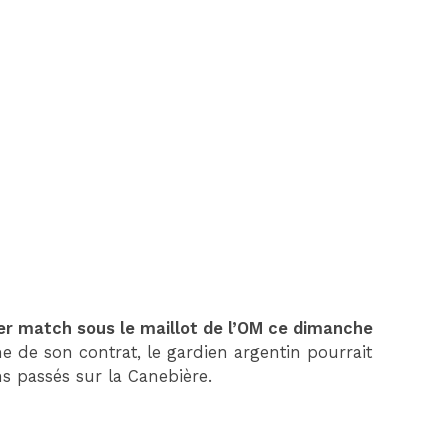
DIM 30 AOÛT
20H45
MONACO
MARSEILLE
ier match sous le maillot de l’OM ce dimanche
e de son contrat, le gardien argentin pourrait
s passés sur la Canebière.