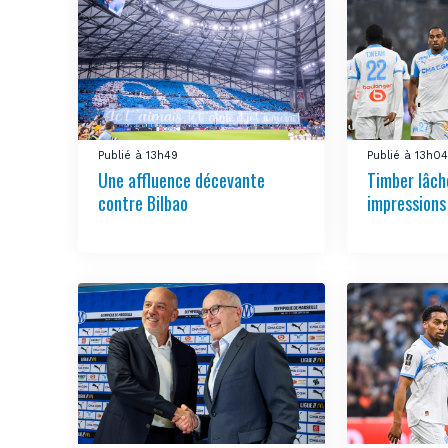
Publié à 13h49
Publié à 13h0
Une affluence décevante
Timber lâch
contre Bilbao
impressions