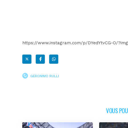
https://www.instagram.com/p/DYedYtvCG-O/?img
GERONIMO RULLI
VOUS POUR