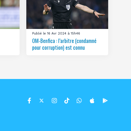
Publié le 16 Avr 2024 à 15h46
OM-Benfica : l’arbitre (condamné
pour corruption) est connu