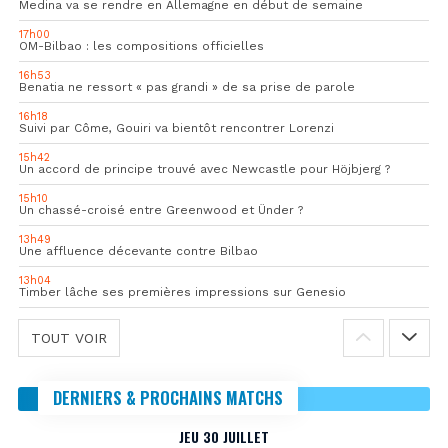
Medina va se rendre en Allemagne en début de semaine
17h00
OM-Bilbao : les compositions officielles
16h53
Benatia ne ressort « pas grandi » de sa prise de parole
16h18
Suivi par Côme, Gouiri va bientôt rencontrer Lorenzi
15h42
Un accord de principe trouvé avec Newcastle pour Höjbjerg ?
15h10
Un chassé-croisé entre Greenwood et Ünder ?
13h49
Une affluence décevante contre Bilbao
13h04
Timber lâche ses premières impressions sur Genesio
TOUT VOIR
DERNIERS & PROCHAINS MATCHS
JEU 30 JUILLET