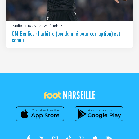
Publié le 16 Avr 2024 à 15h46
OM-Benfica : l’arbitre (condamné pour corruption) est
connu