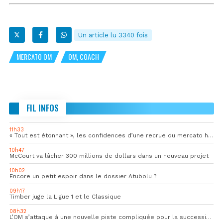
Un article lu 3340 fois
MERCATO OM
OM, COACH
FIL INFOS
11h33
« Tout est étonnant », les confidences d’une recrue du mercato hivernal de l’OM
10h47
McCourt va lâcher 300 millions de dollars dans un nouveau projet
10h02
Encore un petit espoir dans le dossier Atubolu ?
09h17
Timber juge la Ligue 1 et le Classique
08h32
L’OM s’attaque à une nouvelle piste compliquée pour la succession de Rulli