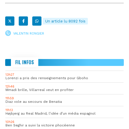
Un article lu 8092 fois
VALENTIN RONGIER
FIL INFOS
13h27
Lorenzi a pris des renseignements pour Gboho
12h46
Mmadi brille, Villarreal veut en profiter
11h59
Diaz vole au secours de Benatia
11h13
Højbjerg au Real Madrid, l’idée d’un média espagnol
10h26
Ben Seghir a suivi la victoire phocéenne