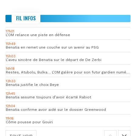
FIL INFOS
17h01
L’OM relance une piste en défense
15h49
Benatia en remet une couche sur un avenir au PSG
15h03
L’aveu sincère de Benatia sur le départ de De Zerbi
14h18
Restes, Atubolu, Bulka… L’OM galère pour son futur gardien numéro 1
13h33
Benatia justifie le choix Beye
12h45
Benatia assume toujours d’avoir écarté Rabiot
12h04
Benatia confirme avoir aidé sur le dossier Greenwood
11h16
Côme pousse pour Gouiri
TOUT VOIR