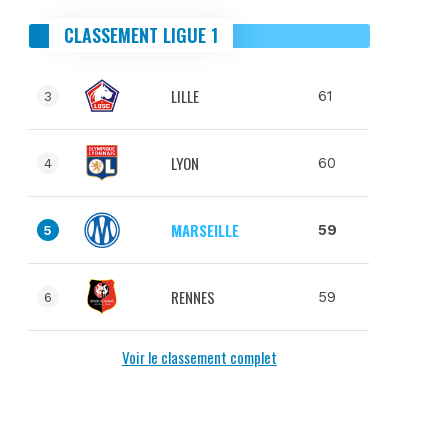
CLASSEMENT LIGUE 1
LILLE
61
3
LYON
60
4
MARSEILLE
59
5
RENNES
59
6
Voir le classement complet