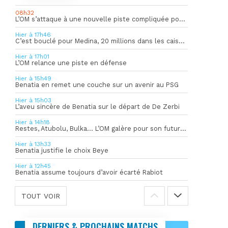
08h32
L’OM s’attaque à une nouvelle piste compliquée pour la succession de Rulli
Hier à 17h46
C’est bouclé pour Medina, 20 millions dans les caisses de l’OM
Hier à 17h01
L’OM relance une piste en défense
Hier à 15h49
Benatia en remet une couche sur un avenir au PSG
Hier à 15h03
L’aveu sincère de Benatia sur le départ de De Zerbi
Hier à 14h18
Restes, Atubolu, Bulka… L’OM galère pour son futur gardien numéro 1
Hier à 13h33
Benatia justifie le choix Beye
Hier à 12h45
Benatia assume toujours d’avoir écarté Rabiot
TOUT VOIR
DERNIERS & PROCHAINS MATCHS