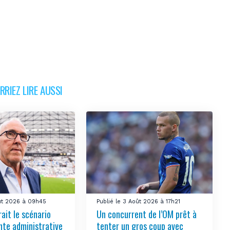
RIEZ LIRE AUSSI
oût 2026 à 09h45
Publié le 3 Août 2026 à 17h21
ait le scénario
Un concurrent de l’OM prêt à
nte administrative
tenter un gros coup avec