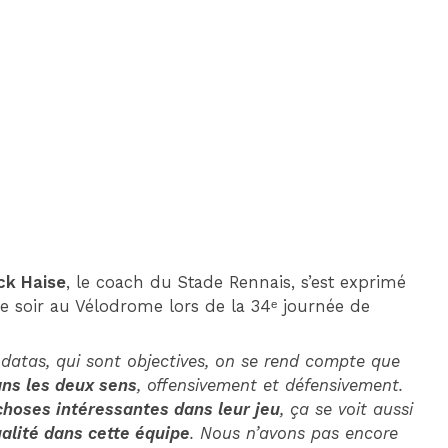
DIM 30 AOÛT
20H45
MONACO
MARSEILLE
ck Haise
, le coach du Stade Rennais, s’est exprimé
ce soir au Vélodrome lors de la 34ᵉ journée de
 datas, qui sont objectives, on se rend compte que
ans les deux sens
, offensivement et défensivement.
hoses intéressantes dans leur jeu
, ça se voit aussi
ualité dans cette équipe
. Nous n’avons pas encore