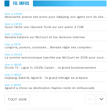
FIL INFOS
Hier à 23h56
Newcastle avance ses pions pour Højbjerg, son agent sort du silence
Hier à 23h09
Gouiri lâche une réponse forte sur son avenir à l’OM
Hier à 22h04
Benatia balance sur McCourt et les tensions internes
Hier à 21h19
Longoria, joueurs, coulisses… Benatia règle ses comptes !
Hier à 20h34
La somme astronomique injectée par McCourt en 2026 pour soutenir l’OM
Hier à 19h49
Droits TV : Ligue 1+, DAZN, Canal+… le grand bouleversement
Hier à 19h04
Hojbjerg, Balerdi, Aguerd… le grand ménage se prépare
Hier à 18h19
Aguerd a choisi sa destination, Naples reste en embuscade
TOUT VOIR