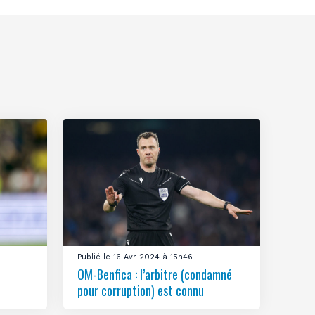
Publié le 16 Avr 2024 à 15h46
OM-Benfica : l’arbitre (condamné
pour corruption) est connu