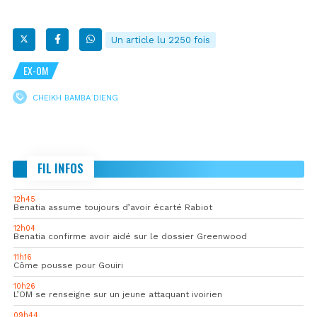
Un article lu 2250 fois
EX-OM
CHEIKH BAMBA DIENG
FIL INFOS
12h45
Benatia assume toujours d’avoir écarté Rabiot
12h04
Benatia confirme avoir aidé sur le dossier Greenwood
11h16
Côme pousse pour Gouiri
10h26
L’OM se renseigne sur un jeune attaquant ivoirien
09h44