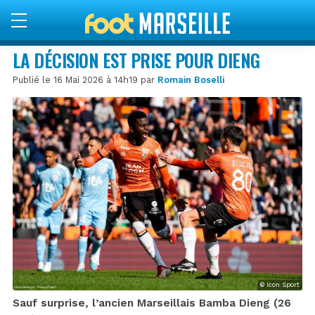
LA DÉCISION EST PRISE POUR DIENG
Publié le 16 Mai 2026 à 14h19 par
Romain Boselli
© Icon Sport
Sauf surprise, l’ancien Marseillais Bamba Dieng (26