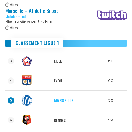
direct
Marseille – Athletic Bilbao
Match amical
dim 9 Août 2026 à 17h30
direct
CLASSEMENT LIGUE 1
LILLE
61
3
LYON
60
4
MARSEILLE
59
5
RENNES
59
6