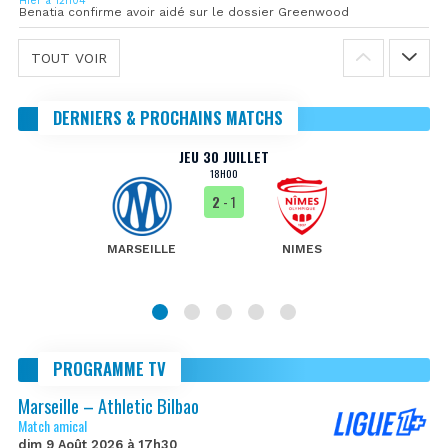
Hier à 12h04
Benatia confirme avoir aidé sur le dossier Greenwood
TOUT VOIR
DERNIERS & PROCHAINS MATCHS
JEU 30 JUILLET
18H00
2
- 1
MARSEILLE
NIMES
PROGRAMME TV
Marseille – Athletic Bilbao
Match amical
dim 9 Août 2026 à 17h30