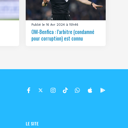
Publié le 16 Avr 2024 à 15h46
OM-Benfica : l’arbitre (condamné
pour corruption) est connu
LE SITE