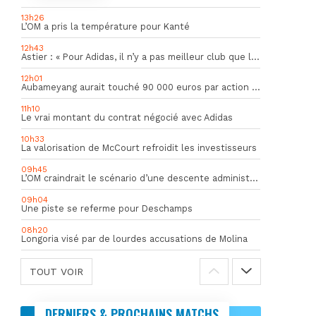
13h26
L’OM a pris la température pour Kanté
12h43
Astier : « Pour Adidas, il n’y a pas meilleur club que l’OM »
12h01
Aubameyang aurait touché 90 000 euros par action décisive
11h10
Le vrai montant du contrat négocié avec Adidas
10h33
La valorisation de McCourt refroidit les investisseurs
09h45
L’OM craindrait le scénario d’une descente administrative
09h04
Une piste se referme pour Deschamps
08h20
Longoria visé par de lourdes accusations de Molina
TOUT VOIR
DERNIERS & PROCHAINS MATCHS