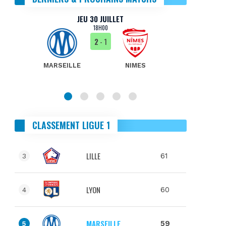
JEU 30 JUILLET
18H00
2
- 1
MARSEILLE
NIMES
MA
CLASSEMENT LIGUE 1
LILLE
61
3
LYON
60
4
MARSEILLE
59
5