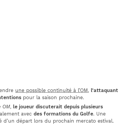
DIM 30 AOÛT
20H45
MONACO
MARSEILLE
ntendre
une possible continuité à l’OM
,
l’attaquant
intentions
pour la saison prochaine.
e OM
,
le joueur discuterait depuis plusieurs
galement avec
des formations du Golfe
. Une
é d’un départ lors du prochain mercato estival.