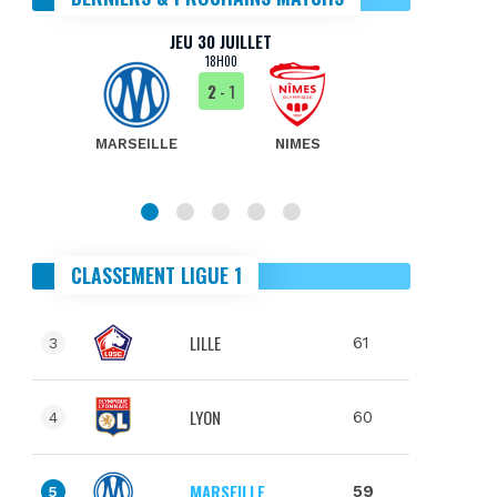
JEU 30 JUILLET
18H00
2
- 1
MARSEILLE
NIMES
MA
CLASSEMENT LIGUE 1
LILLE
61
3
LYON
60
4
MARSEILLE
59
5