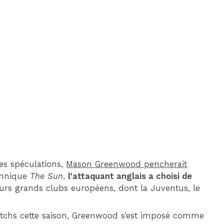
DIM 30 AOÛT
20H45
MONACO
MARSEILLE
ses spéculations,
Mason Greenwood pencherait
tannique
The Sun
,
l’attaquant anglais a choisi de
urs grands clubs européens, dont la Juventus, le
atchs cette saison, Greenwood s’est imposé comme