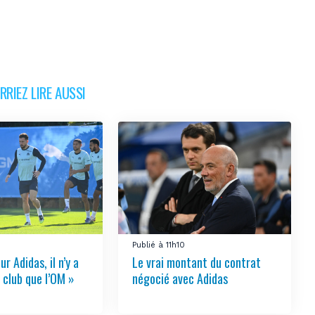
RIEZ LIRE AUSSI
Publié à 11h10
ur Adidas, il n’y a
Le vrai montant du contrat
 club que l’OM »
négocié avec Adidas