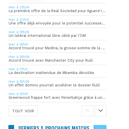
Hier à 21h06
La première offre de la Real Sociedad pour Aguerd refusée par l’OM
Hier à 20h21
Une offre déjà envoyée pour le potentiel successeur de Rulli
Hier à 19h36
Un latéral international libre ciblé par l’OM
Hier à 18h51
Accord trouvé pour Medina, la grosse somme de la vente dévoilée
Hier à 18h06
Accord trouvé avec Manchester City pour Rulli
Hier à 17h21
La destination inattendue de Mbemba dévoilée
Hier à 16h36
Un effet domino pourrait accélérer le dossier Rulli
Hier à 15h51
Greenwood frappe fort avec Fenerbahçe grâce à un but spectaculaire
TOUT VOIR
DERNIERS & PROCHAINS MATCHS