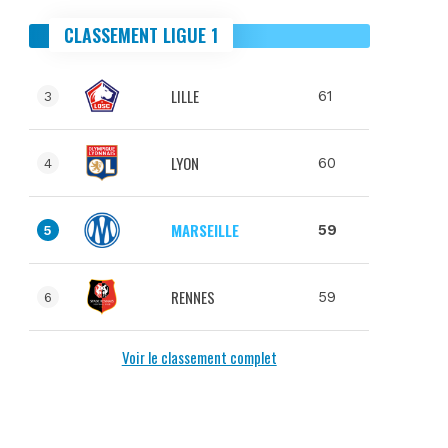
CLASSEMENT LIGUE 1
LILLE
61
3
LYON
60
4
MARSEILLE
59
5
RENNES
59
6
Voir le classement complet