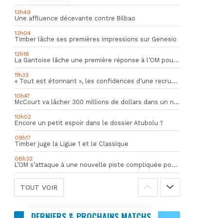
13h49
Une affluence décevante contre Bilbao
13h04
Timber lâche ses premières impressions sur Genesio
12h18
La Gantoise lâche une première réponse à l’OM pour Goore
11h33
« Tout est étonnant », les confidences d’une recrue du mercato hivernal de l’OM
10h47
McCourt va lâcher 300 millions de dollars dans un nouveau projet
10h02
Encore un petit espoir dans le dossier Atubolu ?
09h17
Timber juge la Ligue 1 et le Classique
08h32
L’OM s’attaque à une nouvelle piste compliquée pour la succession de Rulli
TOUT VOIR
DERNIERS & PROCHAINS MATCHS