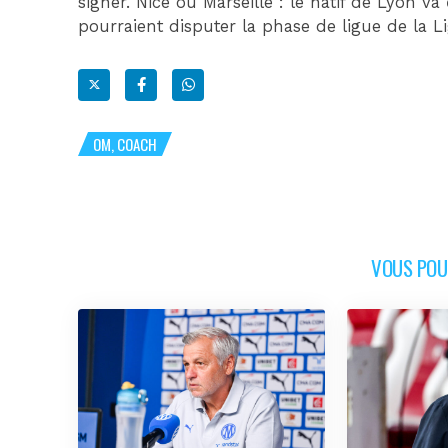
signer. Nice ou Marseille : le natif de Lyon va
pourraient disputer la phase de ligue de la 
OM, COACH
VOUS POUR