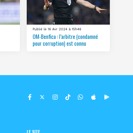
Publié le 16 Avr 2024 à 15h46
OM-Benfica : l’arbitre (condamné
pour corruption) est connu
LE SITE