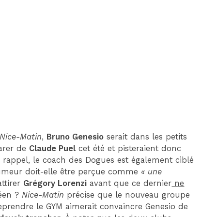
DIM 30 AOÛT
20H45
MONACO
MARSEILLE
Nice-Matin
,
Bruno Genesio
serait dans les petits
parer de
Claude Puel
cet été et pisteraient donc
 rappel, le coach des Dogues est également ciblé
rumeur doit-elle être perçue comme
« une
attirer
Grégory Lorenzi
avant que ce dernier
ne
céen ?
Nice-Matin
précise que le nouveau groupe
eprendre le GYM aimerait convaincre Genesio de