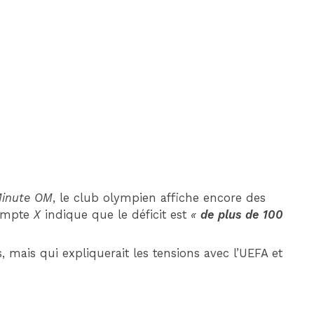
DIM 30 AOÛT
20H45
MONACO
MARSEILLE
Minute OM
, le club olympien affiche encore des
compte
X
indique que le déficit est
«
de plus de 100
 mais qui expliquerait les tensions avec l’UEFA et