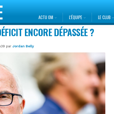
ACTU OM
L’ÉQUIPE
LE CLUB
ÉFICIT ENCORE DÉPASSÉE ?
0h39 par
Jordan Belly