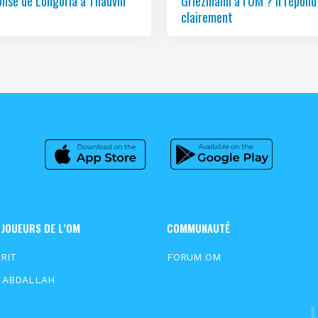
onse de Longoria à Thauvin
Griezmann à l’OM ? Il répond
clairement
 JOUEURS DE L’OM
COMMUNAUTÉ
RIT
FORUM OM
E ABDALLAH
N