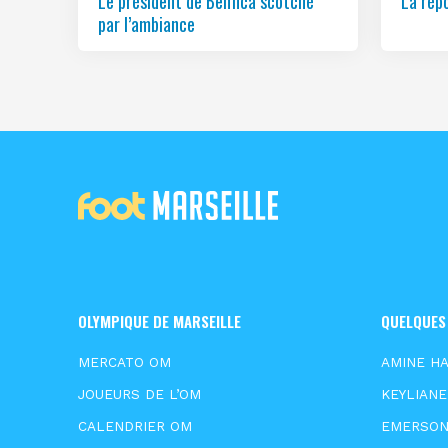
Le président de Benfica scotché
La rép
par l’ambiance
OLYMPIQUE DE MARSEILLE
QUELQUES
MERCATO OM
AMINE HA
JOUEURS DE L’OM
KEYLIAN
CALENDRIER OM
EMERSO