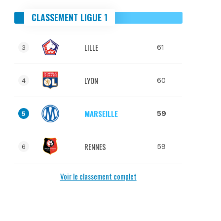
CLASSEMENT LIGUE 1
LILLE
61
3
LYON
60
4
MARSEILLE
59
5
RENNES
59
6
Voir le classement complet