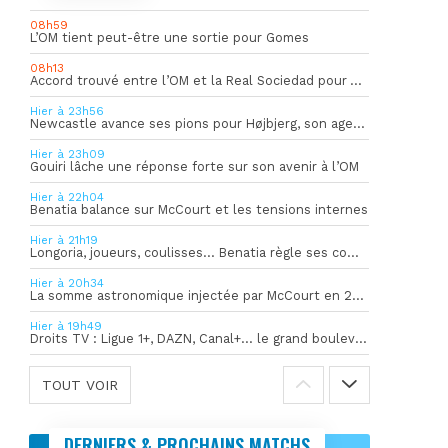
08h59
L’OM tient peut-être une sortie pour Gomes
08h13
Accord trouvé entre l’OM et la Real Sociedad pour Aguerd
Hier à 23h56
Newcastle avance ses pions pour Højbjerg, son agent sort du silence
Hier à 23h09
Gouiri lâche une réponse forte sur son avenir à l’OM
Hier à 22h04
Benatia balance sur McCourt et les tensions internes
Hier à 21h19
Longoria, joueurs, coulisses… Benatia règle ses comptes !
Hier à 20h34
La somme astronomique injectée par McCourt en 2026 pour soutenir l’OM
Hier à 19h49
Droits TV : Ligue 1+, DAZN, Canal+… le grand bouleversement
TOUT VOIR
DERNIERS & PROCHAINS MATCHS