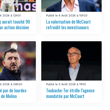
ût 2026 à 12h01
Publié le 6 Août 2026 à 10h33
 aurait touché 90
La valorisation de McCourt
ar action décisive
refroidit les investisseurs
oût 2026 à 08h20
Publié le 5 Août 2026 à 11h10
é par de lourdes
Toubache-Ter étrille l’agence
 de Molina
mandatée par McCourt