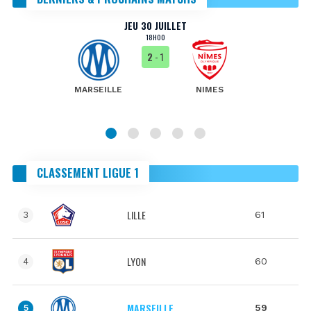
JEU 30 JUILLET
18H00
2
- 1
MARSEILLE
NIMES
CLASSEMENT LIGUE 1
LILLE
61
3
LYON
60
4
MARSEILLE
59
5