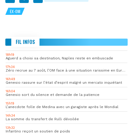
EX-OM
FIL INFOS
18h19
Aguerd a choisi sa destination, Naples reste en embuscade
17h34
Zéro recrue au 7 août, l’OM face à une situation rarissime en Europe
16h49
Genesio rassure sur l’état d’esprit malgré un mercato inquiétant
16h04
Genesio sort du silence et demande de la patience
15h19
L’anecdote folle de Medina avec un garagiste après le Mondial
14h34
La somme du transfert de Rulli dévoilée
13h32
Infantino reçoit un soutien de poids