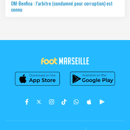
OM-Benfica : l’arbitre (condamné pour corruption) est
connu